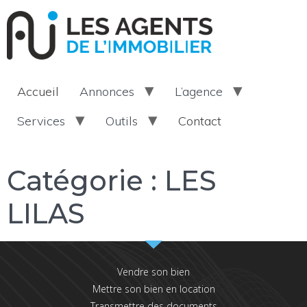
Accueil
Annonces
L’agence
Services
Outils
Contact
Catégorie :
LES
LILAS
Vendre son bien
Mettre son bien en location
Transmettre des documents