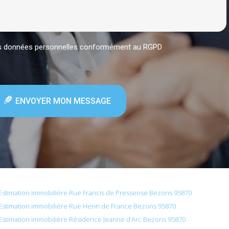
mes données personnelles conformément au RGPD
ENVOYER MON MESSAGE
Estimation immobilière Rue Francis de Pressense Bezons 95870
Estimation immobilière Rue Henri de France Bezons 95870
Estimation immobilière Résidence Jeanne d’Arc Bezons 95870