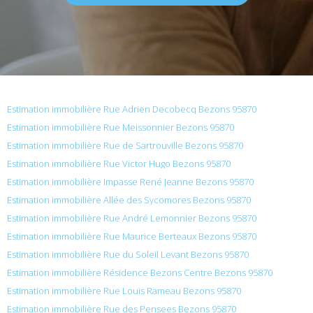
Estimation immobilière Rue Adrien Decobecq Bezons 95870
Estimation immobilière Rue Meissonnier Bezons 95870
Estimation immobilière Rue de Sartrouville Bezons 95870
Estimation immobilière Rue Victor Hugo Bezons 95870
Estimation immobilière Impasse René Jeanne Bezons 95870
Estimation immobilière Allée des Sycomores Bezons 95870
Estimation immobilière Rue André Lemonnier Bezons 95870
Estimation immobilière Rue Maurice Berteaux Bezons 95870
Estimation immobilière Rue du Soleil Levant Bezons 95870
Estimation immobilière Résidence Bezons Centre Bezons 95870
Estimation immobilière Rue Louis Rameau Bezons 95870
Estimation immobilière Rue des Pensees Bezons 95870