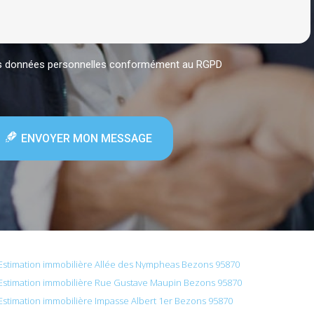
mes données personnelles conformément au RGPD
ENVOYER MON MESSAGE
Estimation immobilière Allée des Nympheas Bezons 95870
Estimation immobilière Rue Gustave Maupin Bezons 95870
Estimation immobilière Impasse Albert 1er Bezons 95870