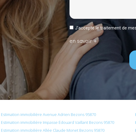
J'accepte le traitement de 
en savoir +
Estimation immobilière Avenue Adrien Bezons 95870
Estimation immobilière Impasse Édouard Vaillant Bezons 95870
Estimation immobilière Allée Claude Monet Bezons 95870