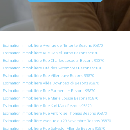
Estimation immobilière Avenue de l’Entente Bezons 95870
Estimation immobilière Rue Daniel Baron Bezons 95870
Estimation immobilière Rue Charles Lesueur Bezons 95870
Estimation immobilière Cité des Sycomores Bezons 95870
Estimation immobilière Rue Villeneuve Bezons 95870
Estimation immobilière Allée Downpatrick Bezons 95870
Estimation immobilière Rue Parmentier Bezons 95870
Estimation immobilière Rue Marie Louise Bezons 95870
Estimation immobilière Rue Karl Marx Bezons 95870
Estimation immobilière Rue Ambroise Thomas Bezons 95870
Estimation immobilière Avenue du 29 Novembre Bezons 95870
Estimation immobilière Rue Salvador Allende Bezons 95870