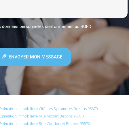
mes données personnelles conformément au RGPD
ENVOYER MON MESSAGE
Estimation immobilière Cité des Sycomores Bezons 95870
Estimation immobilière Rue Mozart Bezons 95870
Estimation immobilière Rue Condorcet Bezons 95870